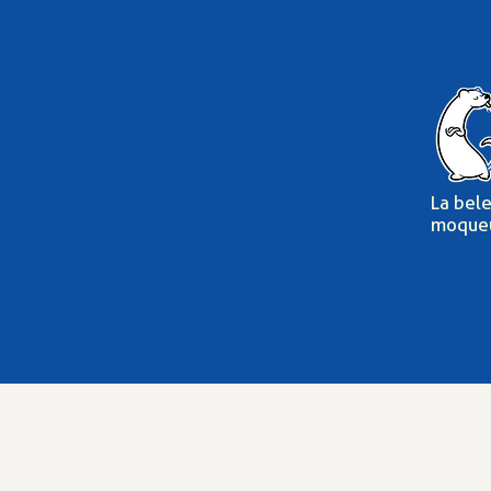
La bel
moque