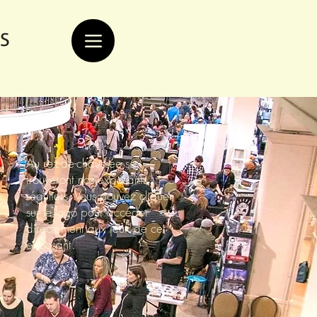
S
Au rez-de-chaussée se
trouveront nos exposants
réguliers. Vous pouvez cliquer
sur le logo pour accéder
directement aux jeux de cet
exposant.