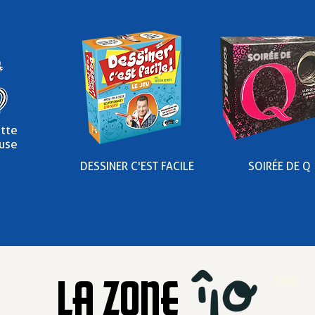
ette
use
DESSINER C'EST FACILE
SOIRÉE DE Q
LA ZONE
TRIO