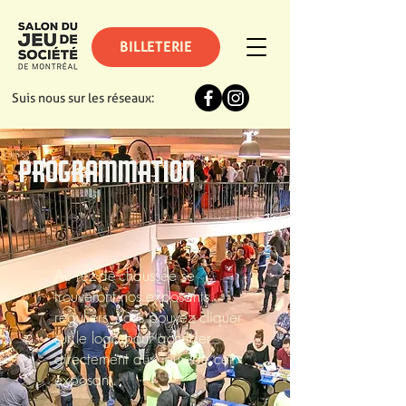
BILLETERIE
Suis nous sur les réseaux:
PROGRAMMATION
Au rez-de-chaussée se
trouveront nos exposants
réguliers. Vous pouvez cliquer
sur le logo pour accéder
directement aux jeux de cet
exposant.